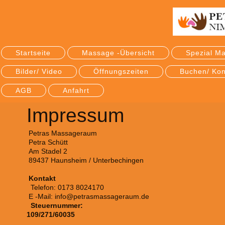
Startseite
Massage -Übersicht
Spezial M
Bilder/ Video
Öffnungszeiten
Buchen/ Kon
AGB
Anfahrt
Impressum
Petras Massageraum
Petra Schütt
Am Stadel 2
89437 Haunsheim / Unterbechingen
Kontakt
Telefon: 0173 8024170
E -Mail: info@petrasmassageraum.de
Steuernummer:
109/271/60035