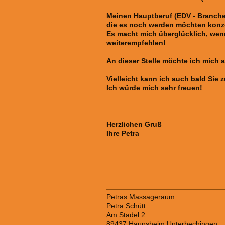
Meinen Hauptberuf (EDV - Branche)
die es noch werden möchten konze
Es macht mich überglücklich, we
weiterempfehlen!
An dieser Stelle möchte ich mich a
Vielleicht kann ich auch bald Sie 
Ich würde mich sehr freuen!
Herzlichen Gruß
Ihre Petra
Petras Massageraum
Petra Schütt
Am Stadel 2
89437 Haunsheim Unterbechingen