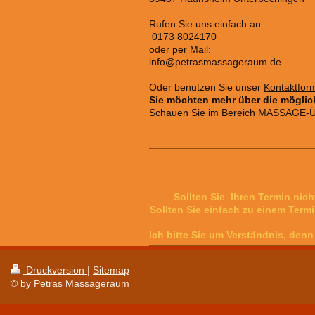
Rufen Sie uns einfach an:
0173 8024170
oder per Mail:
info@petrasmassageraum.de
Oder benutzen Sie unser
Kontaktfor
Sie möchten mehr über die mögli
Schauen Sie im Bereich
MASSAGE-Ü
Sollten Sie Ihren Termin ni
Sollten Sie einfach zu einem Term
Ich bitte Sie um Verständnis, denn 
Druckversion
|
Sitemap
© by Petras Massageraum