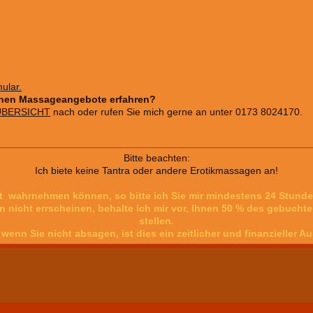
mular
.
chen Massageangebote erfahren?
BERSICHT
nach oder rufen Sie mich gerne an unter 0173 8024170.
Bitte beachten:
Ich biete keine Tantra oder andere Erotikmassagen an!
cht wahrnehmen können, so bitte ich Sie mir mindestens 24 Stund
in nicht errscheinen, behalte ich mir vor, Ihnen 50 % des gebuc
stellen.
wenn Sie nicht absagen, ist dies ein zeitlicher und finanzieller Au