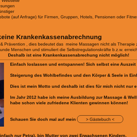
 Webseite
losungen
nstiger
ebote (auf Anfrage) für Firmen, Gruppen, Hotels, Pensionen oder Fitne
 keine Krankenkassenabrechnung
 & Prävention , dies bedeutet das meine Massagen nicht als Therapie zä
unde Menschen und stimuliert die Selbstregulationskräfte b.z.w. errei
Deshalb ist eine Krankenkassenabrechung nicht möglich!
Einfach loslassen und entspannen! Sich selbst eine Auszei
Steigerung des Wohlbefindes und den Körper & Seele in Ein
Dies ist mein Motto und deshalb ist dies für mich nicht nur 
Im Jahr 2012 habe ich meine Ausbildung zur Massage & Well
habe schon viele zufriedene Klienten gewinnen können!
Schauen Sie doch mal auf mein
> Gästebuch <
einfach nur Petra), bin Mutter von zwei Erwachsenen Kindern.