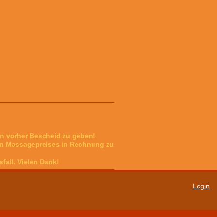
en vorher Bescheid zu geben!
hten Massagepreises in Rechnung zu
sfall. Vielen Dank!
Login