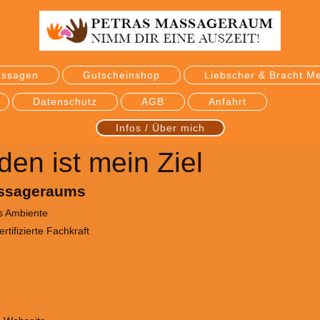
assagen
Gutscheinshop
Liebscher & Bracht M
Datenschutz
AGB
Anfahrt
Infos / Über mich
den ist mein Ziel
assageraums
s Ambiente
tifizierte Fachkraft